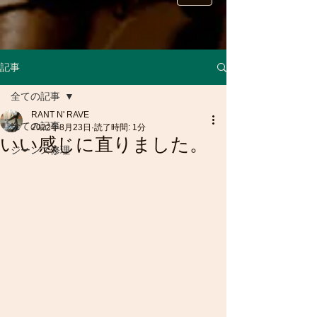
記事
全ての記事
RANT N' RAVE
全ての記事
2022年8月23日
読了時間: 1分
いい感じに直りました。
ジーンズ修理