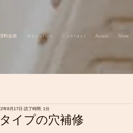
理料金表
A b o u t U s
C o n t a c t
Access
More
22年8月17日
読了時間: 1分
タイプの穴補修