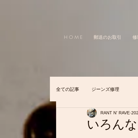
H O M E
郵送のお取引
修
全ての記事
ジーンズ修理
RANT N' RAVE
20
いろんな