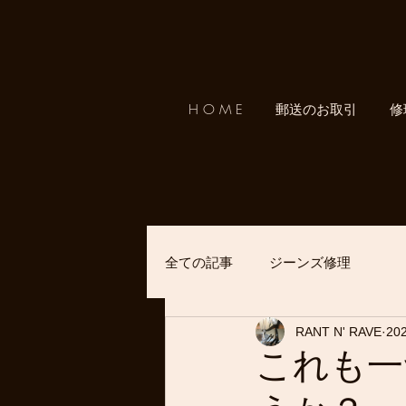
H O M E
郵送のお取引
修
全ての記事
ジーンズ修理
RANT N' RAVE
20
これも一