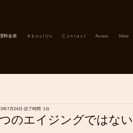
理料金表
A b o u t U s
C o n t a c t
Access
More
23年7月24日
読了時間: 1分
つのエイジングではな