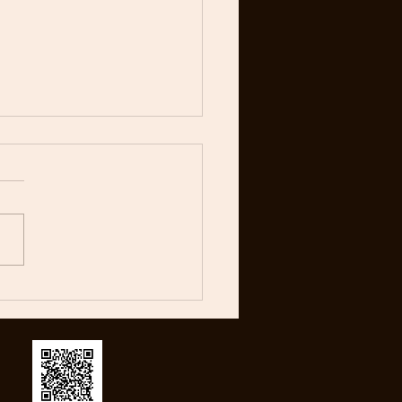
はWranglerについて書い
ました
らをご覧ください！！