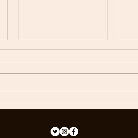
前ポケットの穴補修と、股部
今回
分の穴補修
てみ
こちらからどうぞ→
こち
https://ameblo.jp/rant-rave-
net/entry-
12941958784.htmlhttps://ameblo.j
p/rant-rave-net/entry-
12941958784.html