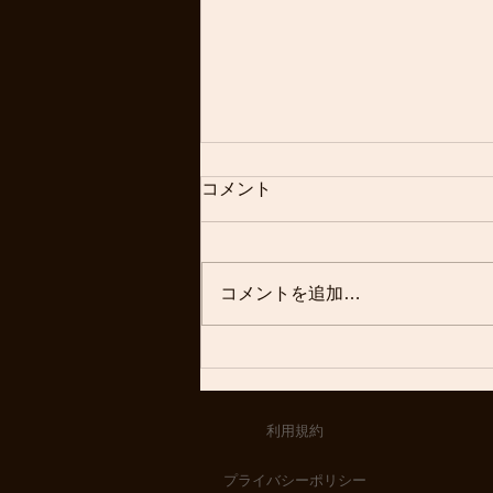
今回は素敵なジャパニーズビ
コメント
ンテージの紹介です
明けましておめでとうございます
本年も変わらぬご愛顧、宜しくお
コメントを追加…
願いします 今日のブログは こち
ら
利用規約
プライバシーポリシー