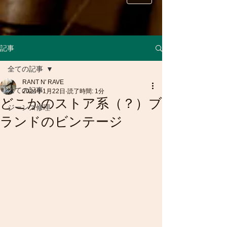
記事
全ての記事
RANT N' RAVE
全ての記事
2024年1月22日
読了時間: 1分
どこかのストア系（？）ブ
ジーンズ修理
ランドのビンテージ