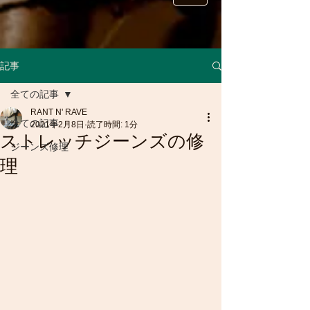
記事
全ての記事
RANT N' RAVE
全ての記事
2021年2月8日
読了時間: 1分
ストレッチジーンズの修
ジーンズ修理
理