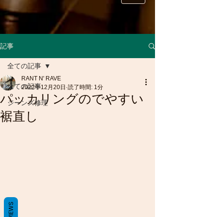
記事
全ての記事
RANT N' RAVE
全ての記事
2022年12月20日
読了時間: 1分
パッカリングのでやすい
ジーンズ修理
裾直し
REVIEWS