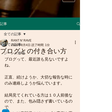
記事
全ての記事
RANT N' RAVE
全ての記事
2024年8月4日
読了時間: 1分
ブログとの付き合い方
ジーンズ修理
ブログって、最近誰も見ないですよ
ね。
正直、続けようか、大切な報告な時に
のみ連絡しようか悩んでいます。
結局見てくれている方は１０人前後な
ので、また、包み隠さず書いているの
で