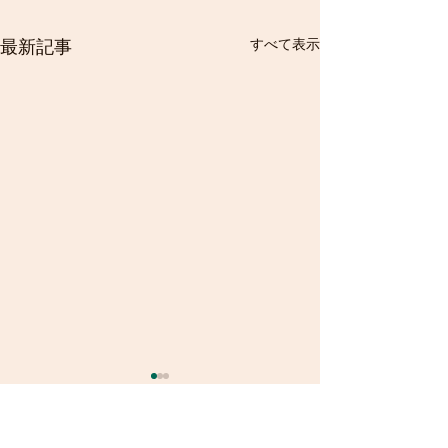
すべて表示
最新記事
前ポケットの穴補修と、
今回はWrangle
股部分の穴補修
書いてみました