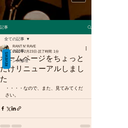
記事
全ての記事
RANT N' RAVE
全ての記事
2022年2月23日
読了時間: 1分
REVIEWS
ホームページをちょっと
ジーンズ修理
だけリニューアルしまし
た
・・・・なので、また、見てみてくだ
さい。