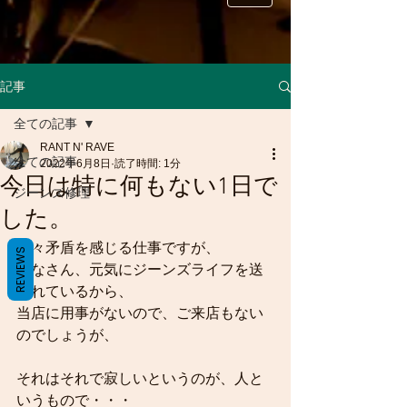
記事
全ての記事
RANT N' RAVE
全ての記事
2022年6月8日
読了時間: 1分
今日は特に何もない1日で
ジーンズ修理
した。
時々矛盾を感じる仕事ですが、
REVIEWS
みなさん、元気にジーンズライフを送
られているから、
当店に用事がないので、ご来店もない
のでしょうが、
それはそれで寂しいというのが、人と
いうもので・・・