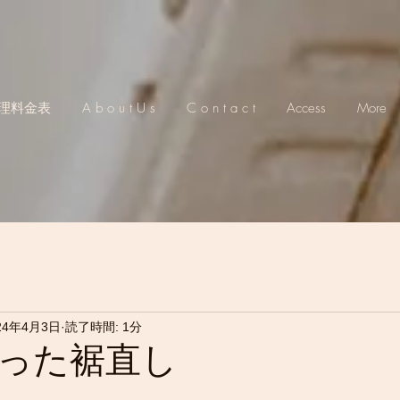
理料金表
A b o u t U s
C o n t a c t
Access
More
24年4月3日
読了時間: 1分
った裾直し