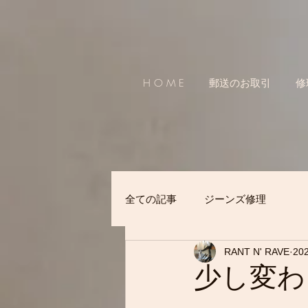
H O M E
郵送のお取引
修
全ての記事
ジーンズ修理
RANT N' RAVE
20
少し変わ