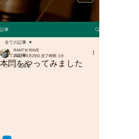
記事
全ての記事
RANT N' RAVE
全ての記事
2023年5月29日
読了時間: 1分
本閂をやってみました
ジーンズ修理