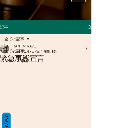
記事
全ての記事
RANT N' RAVE
全ての記事
2021年1月7日
読了時間: 1分
緊急事態宣言
ジーンズ修理
REVIEWS