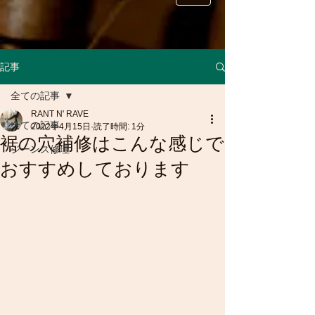
記事
全ての記事
RANT N' RAVE
全ての記事
2022年4月15日
読了時間: 1分
裾の穴補修はこんな感じで
ジーンズ修理
おすすめしております