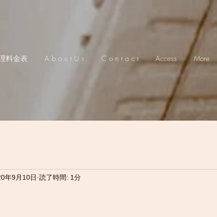
理料金表
A b o u t U s
C o n t a c t
Access
More
20年9月10日
読了時間: 1分