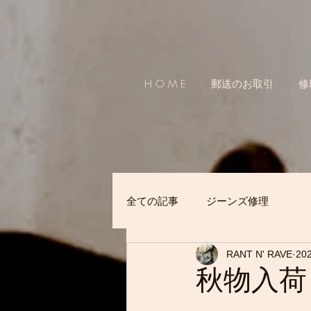
H O M E
郵送のお取引
修
全ての記事
ジーンズ修理
RANT N' RAVE
20
秋物入荷