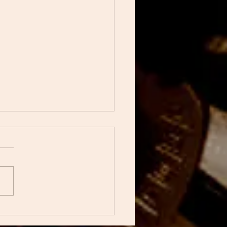
はWranglerについて書い
ました
らをご覧ください！！