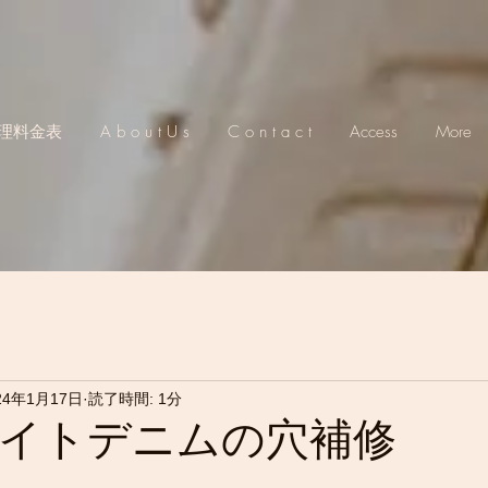
理料金表
A b o u t U s
C o n t a c t
Access
More
24年1月17日
読了時間: 1分
イトデニムの穴補修