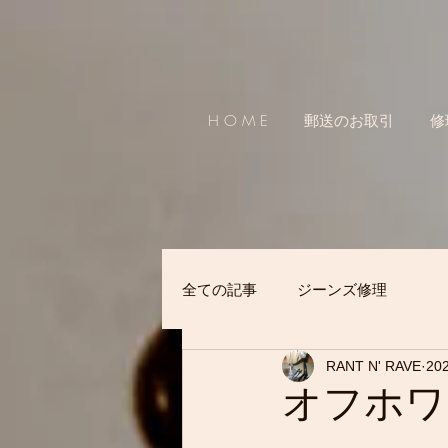
H O M E
郵送のお取引
修
全ての記事
ジーンズ修理
RANT N' RAVE
20
オフホワ