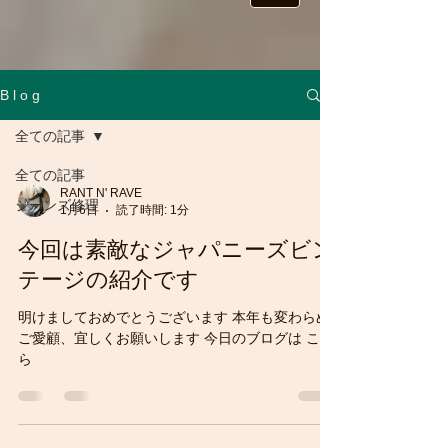
B l o g
全ての記事
全ての記事
RANT N' RAVE
ジーンズ修理
1月6日
読了時間: 1分
今回は素敵なジャパニーズビン
テージの紹介です
明けましておめでとうございます 本年も変わらぬ
ご愛顧、宜しくお願いします 今日のブログは こち
ら