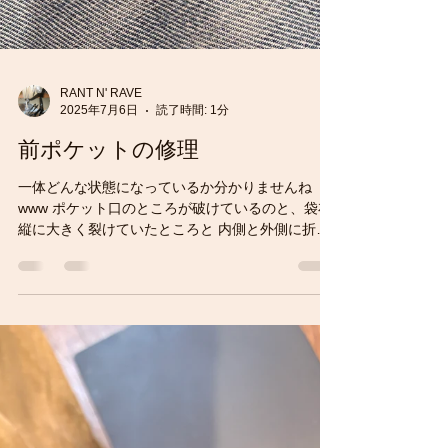
RANT N' RAVE
2025年7月6日
読了時間: 1分
前ポケットの修理
一体どんな状態になっているか分かりませんね
www ポケット口のところが破けているのと、袋布
縦に大きく裂けていたところと 内側と外側に折ら
れている部分に穴。それと小さな穴が数箇所 かな
り深刻な状態です。 最近手縫いの技術が向上して
いまして始末が上手になってきましたww...