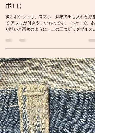
RANT N' RAVE
2025年7月5日
読了時間: 1分
後ろポケットの修理（結構ボロ
ボロ）
後ろポケットは、スマホ、財布の出し入れが頻繁
で アタリが付きやすいものです。 その中で、あま
り酷いと画像のように、上の三つ折りダブルステ
ッチの所まで破けてしまいます。 このタイプの場
合は、隠しリベットのあるタイプなので特に画像
のようになりやすいのです。...