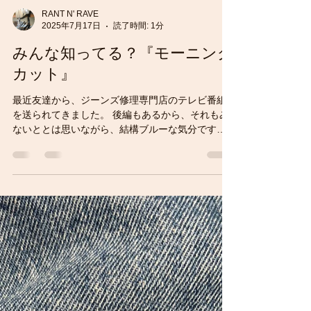
RANT N' RAVE
2025年7月17日
読了時間: 1分
みんな知ってる？『モーニング
カット』
最近友達から、ジーンズ修理専門店のテレビ番組
を送られてきました。 後編もあるから、それもみ
ないととは思いながら、結構ブルーな気分です。
現在、4ヶ月待ちくらいだそうで、すごい忙しくて
良いなぁと思っております。 ラントンレーブはい
つでも客待ち...