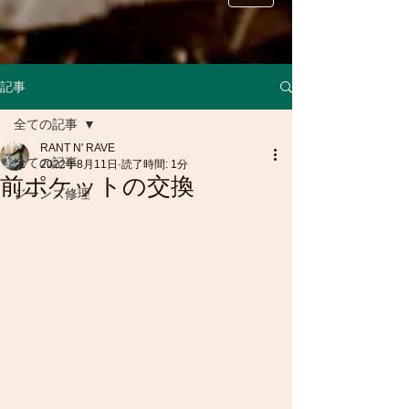
記事
全ての記事
RANT N' RAVE
全ての記事
2022年8月11日
読了時間: 1分
前ポケットの交換
ジーンズ修理