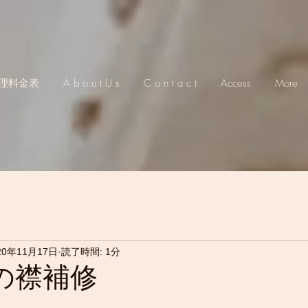
理料金表
A b o u t U s
C o n t a c t
Access
More
20年11月17日
読了時間: 1分
の襟補修